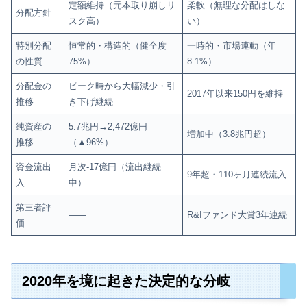
定額維持（元本取り崩しリ
柔軟（無理な分配はしな
分配方針
スク高）
い）
特別分配
恒常的・構造的（健全度
一時的・市場連動（年
の性質
75%）
8.1%）
分配金の
ピーク時から大幅減少・引
2017年以来150円を維持
推移
き下げ継続
純資産の
5.7兆円→2,472億円
増加中（3.8兆円超）
推移
（▲96%）
資金流出
月次-17億円（流出継続
9年超・110ヶ月連続流入
入
中）
第三者評
——
R&Iファンド大賞3年連続
価
2020年を境に起きた決定的な分岐