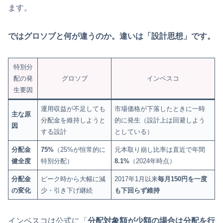
ます。
ではグロソブと何が違うのか。違いは「設計思想」です。
特別分
配の発
グロソブ
インベスコ
生要因
運用収益が不足しても
市場価格が下落したときに一時
主な原
分配金を維持しようと
的に発生（設計上は回避しよう
因
する設計
としている）
分配金
75%
（25%が恒常的に
元本取り崩し比率は直近で年間
健全度
特別分配）
8.1%
（2024年時点）
分配金
ピーク時から大幅に減
2017年1月以来
毎月150円を一度
の変化
少・引き下げ継続
も下回らず維持
インベスコは公式に「
分配対象額が少額の場合は分配を行