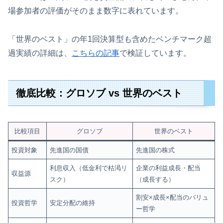
場参加者の評価がそのまま数字に表れています。
「世界のベスト」の年1回決算型も含めたベンチマーク超
過実績の詳細は、
こちらの記事
で検証しています。
徹底比較：グロソブ vs 世界のベスト
比較項目
グロソブ
世界のベスト
投資対象
先進国の国債
先進国の株式
利息収入（低金利で枯渇リ
企業の利益成長・配当
収益源
スク）
（成長する）
割安×成長×配当のバリュ
投資哲学
安定分配の維持
ー哲学