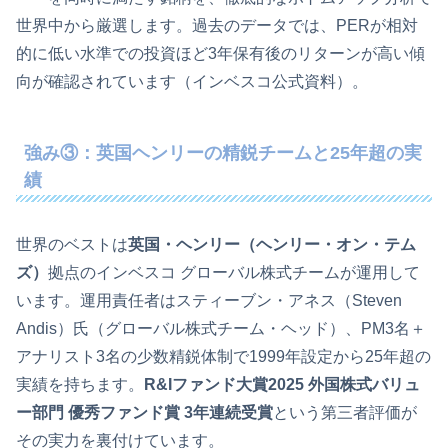
世界中から厳選します。過去のデータでは、PERが相対
的に低い水準での投資ほど3年保有後のリターンが高い傾
向が確認されています（インベスコ公式資料）。
強み③：英国ヘンリーの精鋭チームと25年超の実
績
世界のベストは
英国・ヘンリー（ヘンリー・オン・テム
ズ）
拠点のインベスコ グローバル株式チームが運用して
います。運用責任者はスティーブン・アネス（Steven
Andis）氏（グローバル株式チーム・ヘッド）、PM3名＋
アナリスト3名の少数精鋭体制で1999年設定から25年超の
実績を持ちます。
R&Iファンド大賞2025 外国株式バリュ
ー部門 優秀ファンド賞 3年連続受賞
という第三者評価が
その実力を裏付けています。