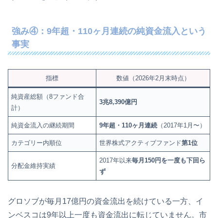
強み④：9年超・110ヶ月連続の純資金流入という
事実
指標
数値（2026年2月末時点）
純資産総額（8ファンド合
3兆8,390億円
計）
純資金流入の継続期間
9年超・110ヶ月連続
（2017年1月〜）
カテゴリー内順位
世界株式アクティブファンド
第1位
2017年以来
毎月150円を一度も下回ら
分配金維持実績
ず
グロソブが毎月17億円の資金流出を続けている一方、イ
ンベスコは9年以上一度も資金流出に転じていません。市