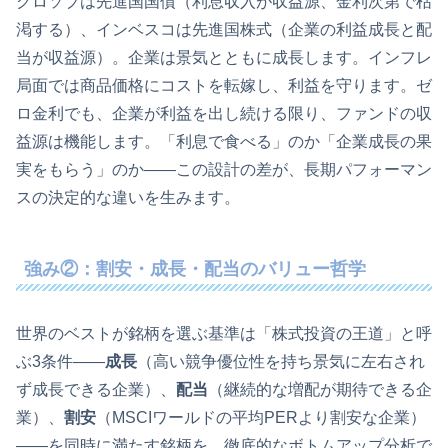
グロソブは先進国国債（利息収入が収益源、金利次第で枯
渇する）、インベスコは先進国株式（企業の利益成長と配
当が収益源）。企業は景気とともに成長します。インフレ
局面では商品価格にコストを転嫁し、利益を守ります。ゼ
ロ金利でも、企業が利益を出し続ける限り、ファンドの収
益源は機能します。「利息で食べる」のか「企業成長の果
実をもらう」のか——この設計の差が、長期パフォーマン
スの決定的な違いを生みます。
強み②：割安・成長・配当のバリュー哲学
世界のベストが銘柄を選ぶ基準は「株式投資の王道」と呼
ぶ3条件——
成長
（高い競争優位性を持ち景気に左右され
ず成長できる企業）、
配当
（継続的な増配が期待できる企
業）、
割安
（MSCIワールドの平均PERより割安な企業）
——を同時に満たす銘柄を、徹底的なボトムアップ分析で