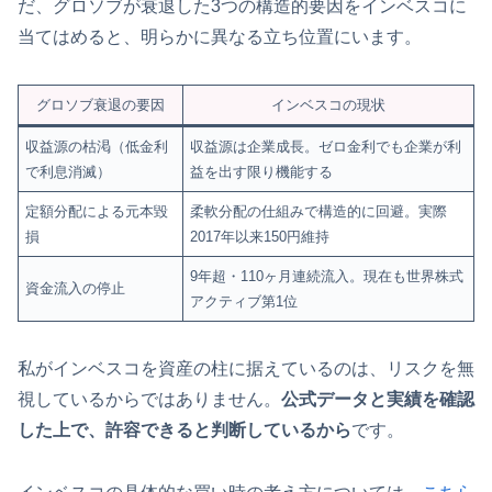
だ、グロソブが衰退した3つの構造的要因をインベスコに
当てはめると、明らかに異なる立ち位置にいます。
グロソブ衰退の要因
インベスコの現状
収益源の枯渇（低金利
収益源は企業成長。ゼロ金利でも企業が利
で利息消滅）
益を出す限り機能する
定額分配による元本毀
柔軟分配の仕組みで構造的に回避。実際
損
2017年以来150円維持
9年超・110ヶ月連続流入。現在も世界株式
資金流入の停止
アクティブ第1位
私がインベスコを資産の柱に据えているのは、リスクを無
視しているからではありません。
公式データと実績を確認
した上で、許容できると判断しているから
です。