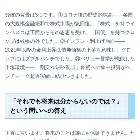
分岐の背景は3つです。①コロナ後の歴史的株高——各国
の大規模金融緩和で株式市場が急回復。「株式」を持つイ
ンベスコは正面からその恩恵を受け、「国債」を持つグロ
ソブは蚊帳の外でした。②インフレ・利上げ局面——
2021年以降の金利上昇は債券価格の下落を意味し、グロ
ソブにはダブルパンチでした。③バリュー哲学が機能した
市場環境——「割安×成長×配当」銘柄への集中投資がベ
ンチマーク超過実績に結びつきました。
「それでも将来は分からないのでは？」
という問いへの答え
正直に言います。将来のことは誰にも保証できません。た