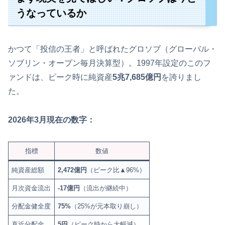
うなっているか
かつて「投信の王者」と呼ばれたグロソブ（グローバル・
ソブリン・オープン毎月決算型）。1997年設定のこのフ
ァンドは、ピーク時に純資産
5兆7,685億円
を誇りまし
た。
2026年3月現在の数字：
指標
数値
純資産総額
2,472億円
（ピーク比▲96%）
月次資金流出
-17億円
（流出が継続中）
分配金健全度
75%
（25%が元本取り崩し）
直近分配金
5円
（ピーク時から大幅減）