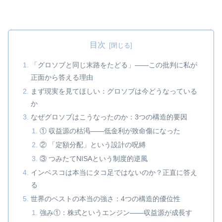
目次
「グロソブと同じ末路をたどる」——この批判に私が
正面から答える理由
まず現実を見てほしい：グロソブは今どうなっている
か
なぜグロソブはこうなったのか：3つの構造的要因
① 収益源の枯渇——低金利が致命傷になった
② 「定額分配」という設計の呪縛
③ つみたてNISAという制度的逆風
インベスコは本当にタコ足ではないのか？正直に答え
る
世界のベストの本当の強さ：4つの構造的優位性
強み①：株式というエンジン——収益源が成長す