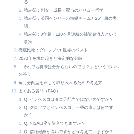
る
強み②：割安・成長・配当のバリュー哲学
強み③：英国ヘンリーの精鋭チームと25年超の実
績
強み④：9年超・110ヶ月連続の純資金流入という
事実
徹底比較：グロソブ vs 世界のベスト
2020年を境に起きた決定的な分岐
「それでも将来は分からないのでは？」という問いへ
の答え
毎月分配型を正しく取り入れるための考え方
よくある質問（FAQ）
Q. インベスコはタコ足配当ではないのですか？
Q. グロソブとインベスコ、一番の違いは何です
か？
Q. NISA口座で購入できますか？
Q. 信託報酬が高いですがどう考えていますか？