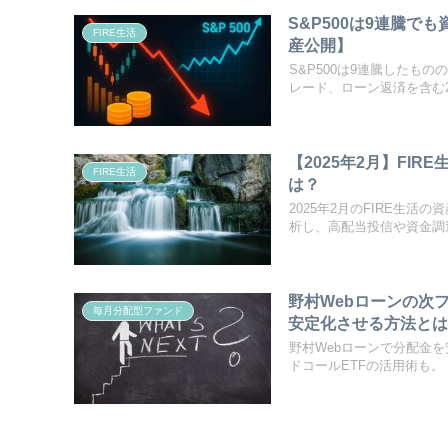
S&P500は9連騰で
FIRE生活
産公開】
S&P500は9連騰したも
レード、ローン返済を含む2
【2025年2月】FI
FIRE生活
は？
2025年2月のFIRE生
析し、高配当投信や資金調
野村Webローンの次
毎月分配型ファンド
安定化させる方法と
野村Webローンで分配金
ドコールETFの活用術も。