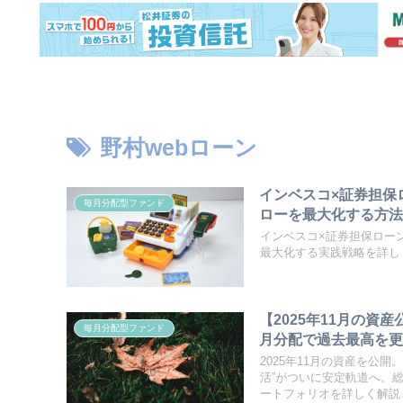
野村webローン
インベスコ×証券担保
毎月分配型ファンド
ローを最大化する方
インベスコ×証券担保ロー
最大化する実践戦略を詳し
【2025年11月の資
毎月分配型ファンド
月分配で過去最高を
2025年11月の資産を公
活”がついに安定軌道へ。
ートフォリオを詳しく解説