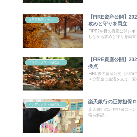
【FIRE資産公開】20
毎月分配型ファンド
攻めと守りを両立
FIRE2年目の資産公開レポ
しながら攻めと守りを両立
【FIRE資産公開】2
インデックス・高配当投資
換点
FIRE後の資産公開（20
＋分配金で生活を支え、安
楽天銀行の証券担保ロ
インデックス・高配当投資
楽天銀行の証券担保ローン
略も解説。