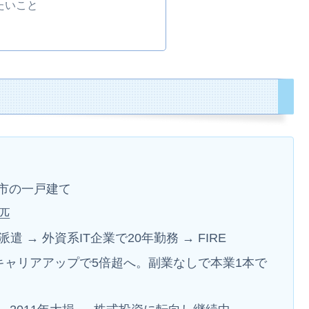
たいこと
市の一戸建て
匹
派遣 → 外資系IT企業で20年勤務 → FIRE
らキャリアアップで5倍超へ。副業なしで本業1本で