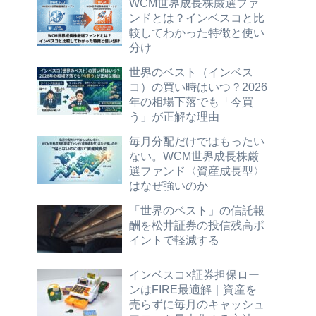
WCM世界成長株厳選ファ
ンドとは？インベスコと比
較してわかった特徴と使い
分け
世界のベスト（インベス
コ）の買い時はいつ？2026
年の相場下落でも「今買
う」が正解な理由
毎月分配だけではもったい
ない。WCM世界成長株厳
選ファンド〈資産成長型〉
はなぜ強いのか
「世界のベスト」の信託報
酬を松井証券の投信残高ポ
イントで軽減する
インベスコ×証券担保ロー
ンはFIRE最適解｜資産を
売らずに毎月のキャッシュ