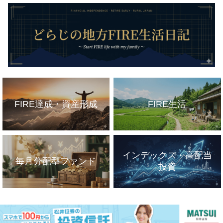
FIRE達成・資産形成
FIRE生活
インデックス・高配当
毎月分配型ファンド
投資