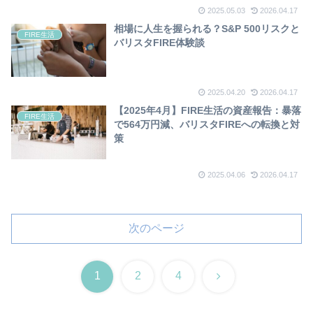
2025.05.03
2026.04.17
相場に人生を握られる？S&P 500リスクと
FIRE生活
バリスタFIRE体験談
2025.04.20
2026.04.17
【2025年4月】FIRE生活の資産報告：暴落
FIRE生活
で564万円減、バリスタFIREへの転換と対
策
2025.04.06
2026.04.17
次のページ
次
1
2
4
へ