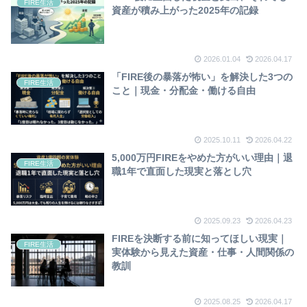
FIRE生活
資産が積み上がった2025年の記録
2026.01.04
2026.04.17
「FIRE後の暴落が怖い」を解決した3つの
FIRE生活
こと｜現金・分配金・働ける自由
2025.10.11
2026.04.22
5,000万円FIREをやめた方がいい理由｜退
FIRE生活
職1年で直面した現実と落とし穴
2025.09.23
2026.04.23
FIREを決断する前に知ってほしい現実｜
FIRE生活
実体験から見えた資産・仕事・人間関係の
教訓
2025.08.25
2026.04.17