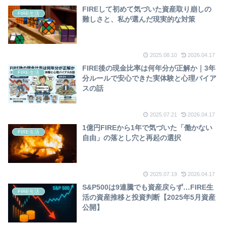
FIREして初めて気づいた資産取り崩しの
FIRE生活
難しさと、私が選んだ現実的な対策
2025.08.10
2026.04.17
FIRE後の現金比率は何年分が正解か｜3年
FIRE生活
分ルールで安心できた実体験と心理バイア
スの話
2025.07.21
2026.04.17
1億円FIREから1年で気づいた「働かない
FIRE生活
自由」の落とし穴と再起の選択
2025.07.19
2026.04.17
S&P500は9連騰でも資産戻らず…FIRE生
FIRE生活
活の資産推移と投資判断【2025年5月資産
公開】