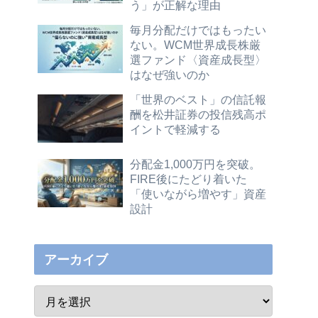
う」が正解な理由
毎月分配だけではもったい
ない。WCM世界成長株厳
選ファンド〈資産成長型〉
はなぜ強いのか
「世界のベスト」の信託報
酬を松井証券の投信残高ポ
イントで軽減する
分配金1,000万円を突破。
FIRE後にたどり着いた
「使いながら増やす」資産
設計
アーカイブ