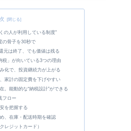
次
くの人が利用している制度”
の骨子を30秒で
ト還元は終了、でも価値は残る
納税」が向いている3つの理由
組み化で、投資継続力が上がる
ら、家計の固定費を下げやすい
在。能動的な“納税設計”ができる
践フロー
目安を把握する
決め、在庫・配送時期を確認
（クレジットカード）