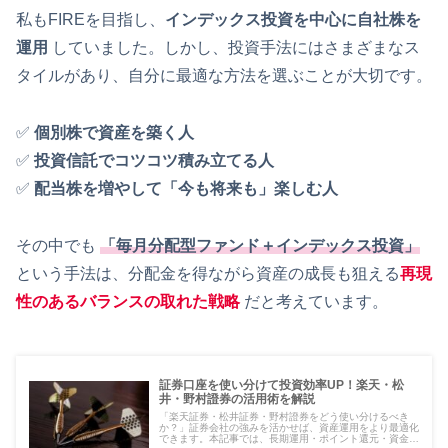
私もFIREを目指し、
インデックス投資を中心に自社株を
運用
していました。しかし、投資手法にはさまざまなス
タイルがあり、自分に最適な方法を選ぶことが大切です。
✅
個別株で資産を築く人
✅
投資信託でコツコツ積み立てる人
✅
配当株を増やして「今も将来も」楽しむ人
その中でも
「毎月分配型ファンド＋インデックス投資」
という手法は、分配金を得ながら資産の成長も狙える
再現
性のある
バランスの取れた戦略
だと考えています。
証券口座を使い分けて投資効率UP！楽天・松
井・野村證券の活用術を解説
「楽天証券・松井証券・野村證券をどう使い分けるべき
か？」証券会社の強みを活かせば、資産運用をより最適化
できます。本記事では、長期運用・ポイント還元・資金調