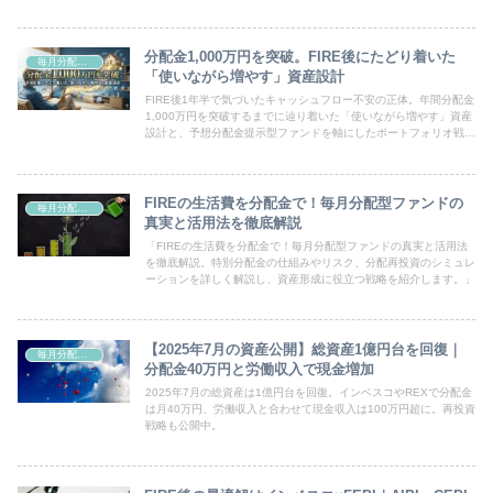
分配金1,000万円を突破。FIRE後にたどり着いた
毎月分配型ファンド
「使いながら増やす」資産設計
FIRE後1年半で気づいたキャッシュフロー不安の正体。年間分配金
1,000万円を突破するまでに辿り着いた「使いながら増やす」資産
設計と、予想分配金提示型ファンドを軸にしたポートフォリオ戦略
を解説します。
FIREの生活費を分配金で！毎月分配型ファンドの
毎月分配型ファンド
真実と活用法を徹底解説
「FIREの生活費を分配金で！毎月分配型ファンドの真実と活用法
を徹底解説。特別分配金の仕組みやリスク、分配再投資のシミュレ
ーションを詳しく解説し、資産形成に役立つ戦略を紹介します。」
【2025年7月の資産公開】総資産1億円台を回復｜
毎月分配型ファンド
分配金40万円と労働収入で現金増加
2025年7月の総資産は1億円台を回復。インベスコやREXで分配金
は月40万円、労働収入と合わせて現金収入は100万円超に。再投資
戦略も公開中。