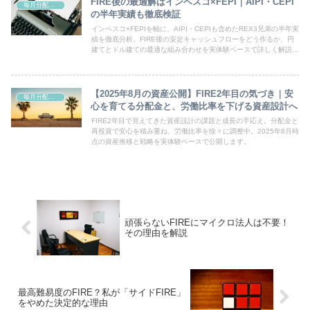
FIRE後の最適解はインベスコ×FEPI｜AIPI・CEPI
毎月分配型ファンド
の半年実績も徹底検証
インベスコ×FEPIを軸に、AIPI・CEPIも含めたREX3兄弟の半年実
績を徹底分析。FIRE後の安定キャッシュフローをどう作るか、円
建てとドル建ての最適な組み合わせを実体験ベースで詳しく解説し
ます。
【2025年8月の資産公開】FIRE2年目の気づき｜安
毎月分配型ファンド
心を育てる分配金と、労働比率を下げる資産設計へ
FIRE2年目で見えてきた資産設計の課題と成長の手応え。分配金と
再投資で安心を積み重ね、労働比率を徐々に調整中。2025年8月時
点の資産推移と戦略を実体験ベースで公開します。
頑張らないFIREにマイクロ法人は不要！
その理由を解説
最高難易度のFIRE？私が「サイドFIRE」
をやめた決定的な理由