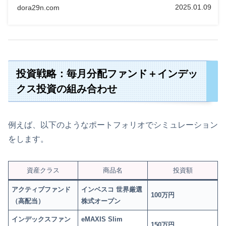
達の3つの視点から、各証券会社を活用する方法を徹底解
2025.01.09
dora29n.com
説。証券口座を移管するメリットや管理のコツも紹介しま
す！
投資戦略：毎月分配ファンド＋インデッ
クス投資の組み合わせ
例えば、以下のようなポートフォリオでシミュレーション
をします。
資産クラス
商品名
投資額
アクティブファンド
インベスコ 世界厳選
100万円
（高配当）
株式オープン
インデックスファン
eMAXIS Slim
150万円