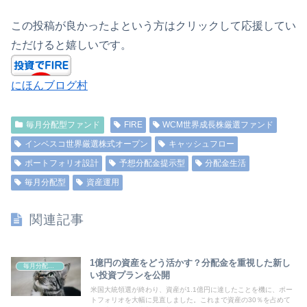
この投稿が良かったよという方はクリックして応援してい
ただけると嬉しいです。
にほんブログ村
毎月分配型ファンド
FIRE
WCM世界成長株厳選ファンド
インベスコ世界厳選株式オープン
キャッシュフロー
ポートフォリオ設計
予想分配金提示型
分配金生活
毎月分配型
資産運用
関連記事
1億円の資産をどう活かす？分配金を重視した新し
毎月分配型ファンド
い投資プランを公開
米国大統領選が終わり、資産が1.1億円に達したことを機に、ポー
トフォリオを大幅に見直しました。これまで資産の30％を占めて