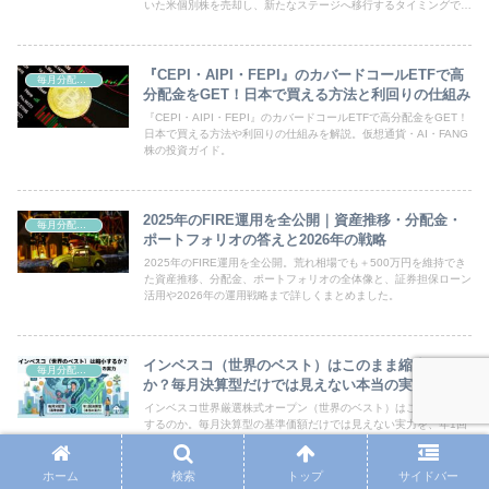
いた米個別株を売却し、新たなステージへ移行するタイミングで
す。これまでは資産成長型の株式やETF、投資信託を選んで長期保
有
『CEPI・AIPI・FEPI』のカバードコールETFで高
毎月分配型ファンド
分配金をGET！日本で買える方法と利回りの仕組み
『CEPI・AIPI・FEPI』のカバードコールETFで高分配金をGET！
日本で買える方法や利回りの仕組みを解説。仮想通貨・AI・FANG
株の投資ガイド。
2025年のFIRE運用を全公開｜資産推移・分配金・
毎月分配型ファンド
ポートフォリオの答えと2026年の戦略
2025年のFIRE運用を全公開。荒れ相場でも＋500万円を維持でき
た資産推移、分配金、ポートフォリオの全体像と、証券担保ローン
活用や2026年の運用戦略まで詳しくまとめました。
インベスコ（世界のベスト）はこのまま縮小するの
毎月分配型ファンド
か？毎月決算型だけでは見えない本当の実力
インベスコ世界厳選株式オープン（世界のベスト）はこのまま縮小
するのか。毎月決算型の基準価額だけでは見えない実力を、年1回
決算型との違いから整理し、長期保有の考え方をわかりやすく解説
します。
ホーム
検索
トップ
サイドバー