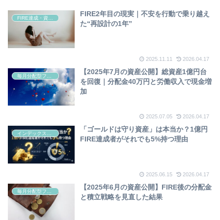
FIRE2年目の現実｜不安を行動で乗り越え
FIRE達成・資産形成
た“再設計の1年”
2025.11.11
2026.04.17
【2025年7月の資産公開】総資産1億円台
毎月分配型ファンド
を回復｜分配金40万円と労働収入で現金増
加
2025.07.05
2026.04.17
「ゴールドは守り資産」は本当か？1億円
インデックス・高配当投資
FIRE達成者がそれでも5%持つ理由
2025.06.15
2026.04.17
【2025年6月の資産公開】FIRE後の分配金
毎月分配型ファンド
と積立戦略を見直した結果