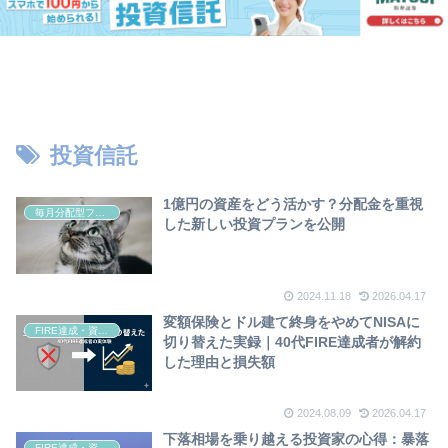
投資信託
1億円の資産をどう活かす？分配金を重視
毎月分配型ファンド
した新しい投資プランを公開
2024.11.18
2026.04.17
変額保険とドル建て終身をやめてNISAに
FIRE達成・資産形成
切り替えた実録｜40代FIRE達成者が解約
した理由と損失額
2024.08.09
2026.04.17
下落相場を乗り越える投資家の心得：暴落
FIRE達成・資産形成