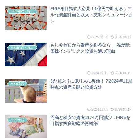
FIREを目指す人必見！1億円で叶えるリア
FIRE達成・資産形成
ルな資産計画と収入・支出シミュレーショ
ン
2025.01.20
2026.04.17
もし今ゼロから資産を作るなら──私が米
FIRE達成・資産形成
国株インデックス投資を選ぶ理由
2024.12.15
2026.04.17
3か月ぶりに億り人に復活！？2024年11月
FIRE生活
時点の資産公開と投資方針
2024.11.03
2026.04.17
円高と株安で資産1174万円減少！FIREを
FIRE生活
目指す投資戦略の再構築