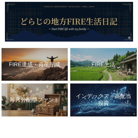
FIRE達成・資産形成
FIRE生活
インデックス・高配当
毎月分配型ファンド
投資