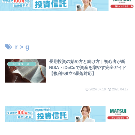
r > g
長期投資の始め方と続け方｜初心者が新
FIRE達成・資産形成
NISA・iDeCoで資産を増やす完全ガイド
【複利×積立×暴落対応】
2024.07.19
2026.04.17