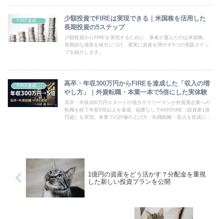
少額投資でFIREは実現できる｜米国株を活用した
FIRE達成・資産形成
長期投資の5ステップ
少額投資からFIREを実現するために、筆者が選んだのは米国株。
長期的な成長を味方につけ、着実に資産を増やす5つの実践ステッ
プを紹介します。
高卒・年収300万円からFIREを達成した「収入の増
FIRE達成・資産形成
やし方」｜外資転職・本業一本で5倍にした実体験
高卒・年収300万円スタートの地方サラリーマンが外資系企業への
転職を経て年収5倍以上を達成、副業なしで40代FIRE（総資産1億
円超）を実現。本業での評価の上げ方・転職戦略・収入を投資に回
す仕組みまで実体験で解説。
1億円の資産をどう活かす？分配金を重視
した新しい投資プランを公開