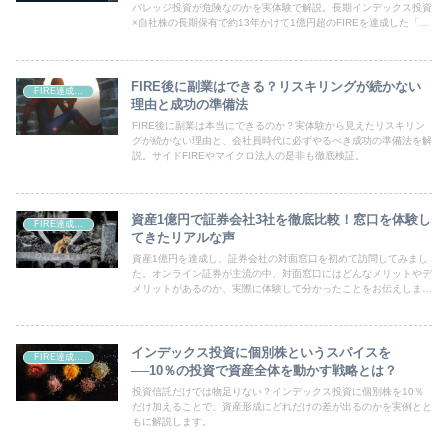
バレッジ投資が危険なのかを実体験で解説。長期インデックス投資
×自社株の長期保有で約13年かけて1億円超のFIREを達成した「再
現性のある投資」の考え方と実践法を公開。
FIRE後に副業はできる？リスキリングが続かない
FIRE達成・資産形成
理由と成功の準備法
FIRE後に副業は本当にできるのか？実体験から見えたリスキリン
グが続かない理由と、会社員時代に必ずやるべき成功の準備法を解
説。サイドFIREやマイクロ法人の是非も徹底検証。
資産1億円で証券会社3社を徹底比較！窓口を体験し
FIRE達成・資産形成
てきたリアルな声
資産1億円を達成し、証券会社の対面窓口を初めて訪問してみまし
た。オンライン証券が主流の中、対面窓口にはどんなメリットやデ
メリットがあるのか、実際に体験して分かったことをお伝えしま
す。
インデックス投資に個別株というスパイスを
FIRE達成・資産形成
──10％の投資で資産全体を動かす戦略とは？
投資信託だけでは物足りない？インデックス投資に個別株を10％
だけ加えることで、資産形成にどれだけの差が出るのかを実例とと
もに解説します。