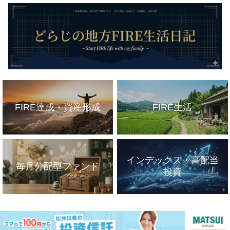
FIRE達成・資産形成
FIRE生活
インデックス・高配当
毎月分配型ファンド
投資