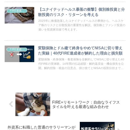
【ユナイテッドヘルス暴落の衝撃】個別株投資と分
FIRE達成・資産形成
散投資のリスク・リターンを考える
2025年に株価急落したユナイテッドヘルスの事例から、ヘルスケ
ア株のリスクと分散投資の重要性を解説。個別株とファンド投資の
違いを投資家目線で考えます。
変額保険とドル建て終身をやめてNISAに切り替え
FIRE達成・資産形成
た実録｜40代FIRE達成者が解約した理由と損失額
変額保険・終身保険・養老保険を全解約してNISAに切り替えた40
代FIREの実体験。14年間の払込総額・解約返戻金・機会損失を公
開。解約控除・税金の注意点、掛け捨てとNISAの役割分担まで数
字で解説。
FIRE×リモートワーク：自由なライフス
タイルを叶える最適な組み合わせ
外資系に転職した普通のサラリーマンが