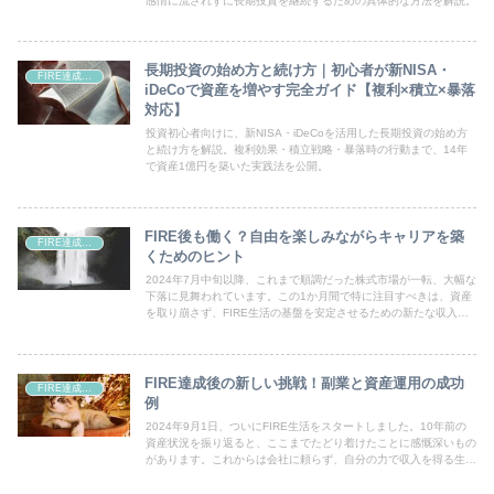
感情に流されずに長期投資を継続するための具体的な方法を解説。
長期投資の始め方と続け方｜初心者が新NISA・
FIRE達成・資産形成
iDeCoで資産を増やす完全ガイド【複利×積立×暴落
対応】
投資初心者向けに、新NISA・iDeCoを活用した長期投資の始め方
と続け方を解説。複利効果・積立戦略・暴落時の行動まで、14年
で資産1億円を築いた実践法を公開。
FIRE後も働く？自由を楽しみながらキャリアを築
FIRE達成・資産形成
くためのヒント
2024年7月中旬以降、これまで順調だった株式市場が一転、大幅な
下落に見舞われています。この1か月間で特に注目すべきは、資産
を取り崩さず、FIRE生活の基盤を安定させるための新たな収入源
の確保に取り組んでいる点です。
FIRE達成後の新しい挑戦！副業と資産運用の成功
FIRE達成・資産形成
例
2024年9月1日、ついにFIRE生活をスタートしました。10年前の
資産状況を振り返ると、ここまでたどり着けたことに感慨深いもの
があります。これからは会社に頼らず、自分の力で収入を得る生活
を楽しんでいきたいと思います。